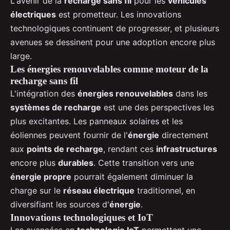
L'avenir de la
recharge sans fil
pour les
véhicules
électriques
est prometteur. Les innovations
technologiques continuent de progresser, et plusieurs
avenues se dessinent pour une adoption encore plus
large.
Les énergies renouvelables comme moteur de la
recharge sans fil
L'intégration des
énergies renouvelables
dans les
systèmes de recharge
est une des perspectives les
plus excitantes. Les panneaux solaires et les
éoliennes peuvent fournir de l'
énergie
directement
aux
points de recharge
, rendant ces
infrastructures
encore plus
durables
. Cette transition vers une
énergie propre
pourrait également diminuer la
charge sur le
réseau électrique
traditionnel, en
diversifiant les sources d'
énergie
.
Innovations technologiques et IoT
Les avancées en
technologie IoT
permettent une